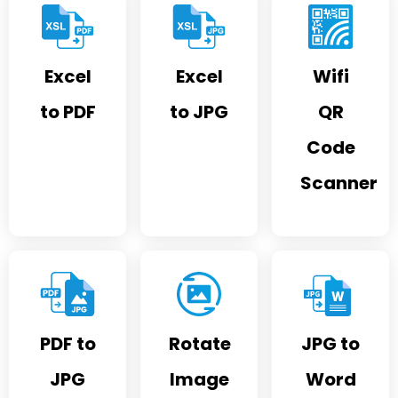
Excel
Excel
Wifi
to PDF
to JPG
QR
Code
Scanner
PDF to
Rotate
JPG to
JPG
Image
Word