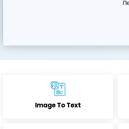
Пе
Image To Text