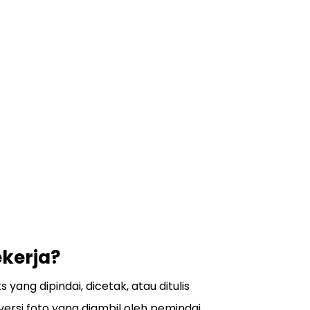
kerja?
ng dipindai, dicetak, atau ditulis
rsi foto yang diambil oleh pemindai,