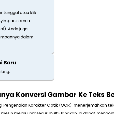
 tunggal atau klik
enyimpan semua
al). Anda juga
nyimpannya dalam
i Baru
lang.
ya Konversi Gambar Ke Teks Be
i Pengenalan Karakter Optik (OCR), menerjemahkan teks ya
esin melalui prosedur multi-langkah. Ia dapat mengonve